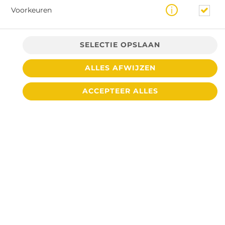
Voorkeuren
SELECTIE OPSLAAN
ALLES AFWIJZEN
ACCEPTEER ALLES
FRIET PITTIGE KIP
NIEUW! Overheerlijk frietje Pittige Kip. Kip
komt, net als onze rendang, uit de keuken van
Senang Makan. Geserveerd met samurai een
bosuitje, chilipeper en een snufje seroendeng.