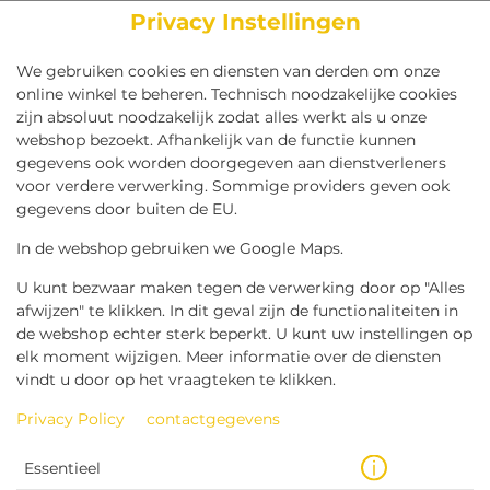
Privacy Instellingen
We gebruiken cookies en diensten van derden om onze
online winkel te beheren. Technisch noodzakelijke cookies
zijn absoluut noodzakelijk zodat alles werkt als u onze
Bezorgen
Afhalen
webshop bezoekt. Afhankelijk van de functie kunnen
gegevens ook worden doorgegeven aan dienstverleners
We hebben uw toestemming nodig om Google Maps
voor verdere verwerking. Sommige providers geven ook
te gebruiken om de juiste winkel voor u te vinden.
gegevens door buiten de EU.
AKKOORD GAAN MET HET GEBRUIK VAN
In de webshop gebruiken we Google Maps.
GOOGLE MAPS
U kunt bezwaar maken tegen de verwerking door op "Alles
afwijzen" te klikken. In dit geval zijn de functionaliteiten in
de webshop echter sterk beperkt. U kunt uw instellingen op
elk moment wijzigen. Meer informatie over de diensten
vindt u door op het vraagteken te klikken.
Privacy Policy
contactgegevens
Essentieel