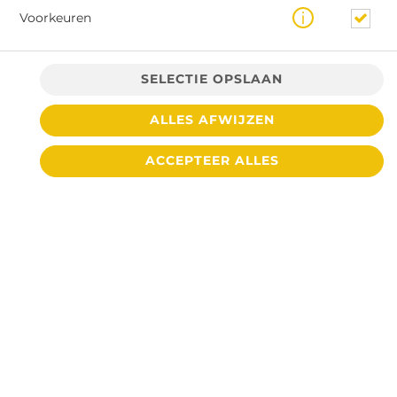
Voorkeuren
FRIET PITTIGE KIP
SELECTIE OPSLAAN
NIEUW! Overheerlijk frietje Pittige Kip. Kip komt,
net als onze rendang, uit de keuken van Senang
ALLES AFWIJZEN
Makan. Geserveerd met samurai een bosuitje,
chilipeper en een snufje seroendeng.
ACCEPTEER ALLES
€ 6,95 *
BROODJE LO
Broodje belegd met sla, komkommer, tomaat en
een mexicano met gesmolten cheddar.