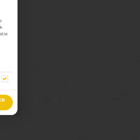
e
rk
atie
ER