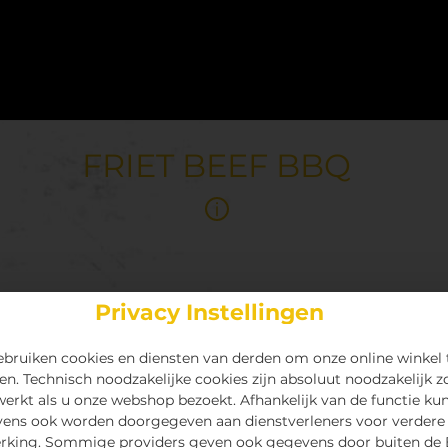
FRIET BEEF BBQ
Privacy Instellingen
bruiken cookies en diensten van derden om onze online winkel 
en. Technisch noodzakelijke cookies zijn absoluut noodzakelijk z
 werkt als u onze webshop bezoekt. Afhankelijk van de functie ku
ens ook worden doorgegeven aan dienstverleners voor verdere
rking. Sommige providers geven ook gegevens door buiten de 