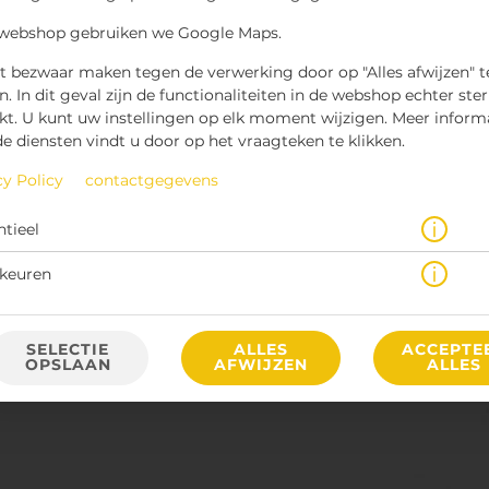
 webshop gebruiken we Google Maps.
t bezwaar maken tegen de verwerking door op "Alles afwijzen" t
n. In dit geval zijn de functionaliteiten in de webshop echter ste
kt. U kunt uw instellingen op elk moment wijzigen. Meer inform
de diensten vindt u door op het vraagteken te klikken.
erse friet met warme kaassaus, pulled beef, bbq saus en lente-ui.
cy Policy
contactgegevens
€ 6,50 *
ntieel
keuren
* Door lokale acties kunnen prijzen per winkel afwijken.
SELECTIE
ALLES
ACCEPTE
OPSLAAN
AFWIJZEN
ALLES