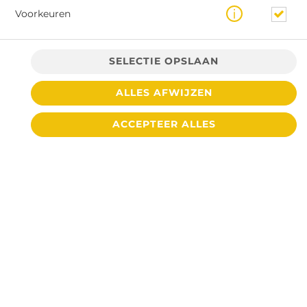
Voorkeuren
SELECTIE OPSLAAN
ALLES AFWIJZEN
ACCEPTEER ALLES
€ 3,65 *
* Door lokale acties kunnen prijzen per winkel afwijken.
© 2026
Cafetaria De Toren