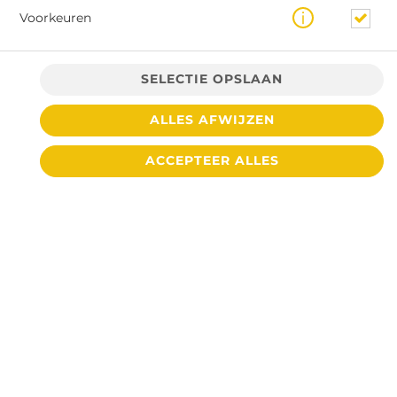
Voorkeuren
SELECTIE OPSLAAN
ALLES AFWIJZEN
ACCEPTEER ALLES
€ 3,20 *
* Door lokale acties kunnen prijzen per winkel afwijken.
© 2026
Cafetaria De Toren