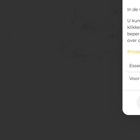
In de
U kun
klikke
beper
over 
Priva
Esse
Voor