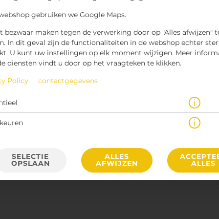
 webshop gebruiken we Google Maps.
t bezwaar maken tegen de verwerking door op "Alles afwijzen" t
n. In dit geval zijn de functionaliteiten in de webshop echter ste
kt. U kunt uw instellingen op elk moment wijzigen. Meer inform
de diensten vindt u door op het vraagteken te klikken.
cy Policy
contactgegevens
€ 2,95 *
ntieel
* Door lokale acties kunnen prijzen per winkel afwijken.
keuren
SELECTIE
ALLES
ACCEPTE
OPSLAAN
AFWIJZEN
ALLES