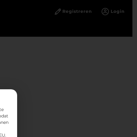
Registreren
Login
te
odat
nnen
EU.