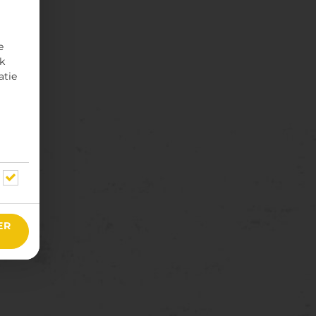
e
rk
atie
ER