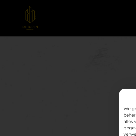
We ge
beher
alles
gegev
verwe