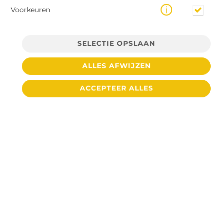
Voorkeuren
SELECTIE OPSLAAN
ALLES AFWIJZEN
€ 2,50 *
ACCEPTEER ALLES
* Door lokale acties kunnen prijzen per winkel afwijken.
© 2026
Cafetaria De Toren