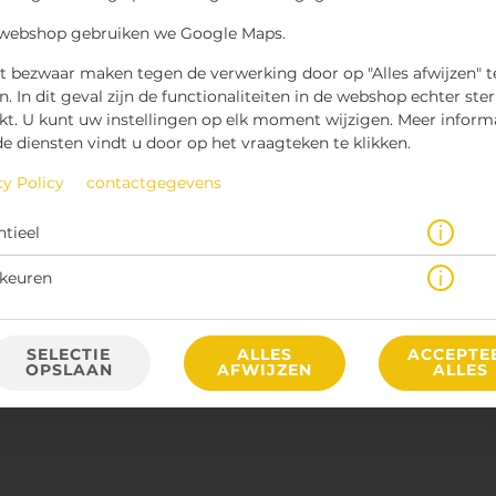
 webshop gebruiken we Google Maps.
t bezwaar maken tegen de verwerking door op "Alles afwijzen" t
n. In dit geval zijn de functionaliteiten in de webshop echter ste
kt. U kunt uw instellingen op elk moment wijzigen. Meer inform
de diensten vindt u door op het vraagteken te klikken.
 een mexicano met gesmolten cheddar. Standaard geserveerd op
cy Policy
contactgegevens
€ 7,25 *
ntieel
keuren
* Door lokale acties kunnen prijzen per winkel afwijken.
SELECTIE
ALLES
ACCEPTE
OPSLAAN
AFWIJZEN
ALLES