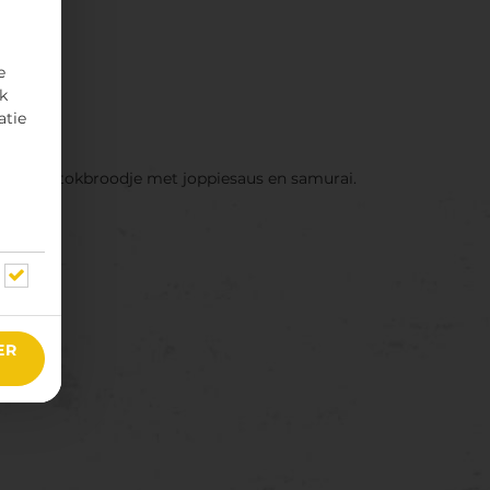
e
rk
atie
 een stokbroodje met joppiesaus en samurai.
ER