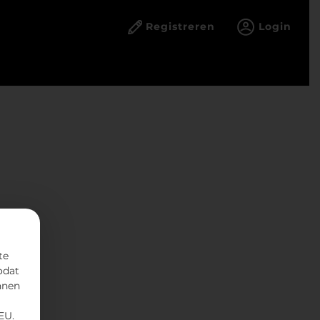
Registreren
Login
te
odat
nnen
EU.