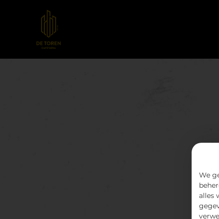
We ge
beher
alles
gegev
verwe