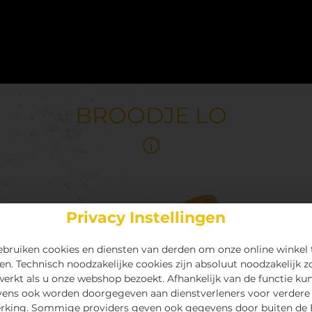
BROODJE LO
Privacy Instellingen
bruiken cookies en diensten van derden om onze online winkel 
en. Technisch noodzakelijke cookies zijn absoluut noodzakelijk z
 werkt als u onze webshop bezoekt. Afhankelijk van de functie ku
ens ook worden doorgegeven aan dienstverleners voor verdere
rking. Sommige providers geven ook gegevens door buiten de 