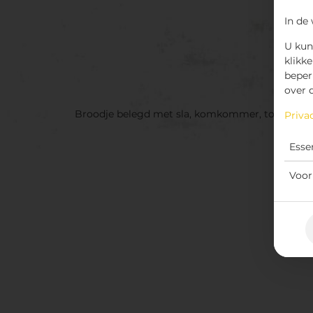
In de
U kun
klikke
beper
over 
Broodje belegd met sla, komkommer, tomaat en
Priva
Esse
Voor