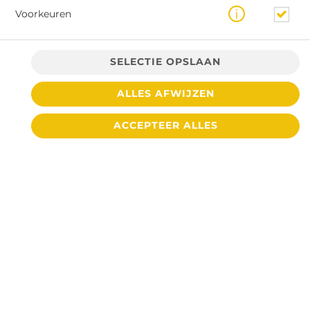
Voorkeuren
SELECTIE OPSLAAN
ALLES AFWIJZEN
€ 4,10 *
ACCEPTEER ALLES
* Door lokale acties kunnen prijzen per winkel afwijken.
© 2026
Cafetaria De Toren