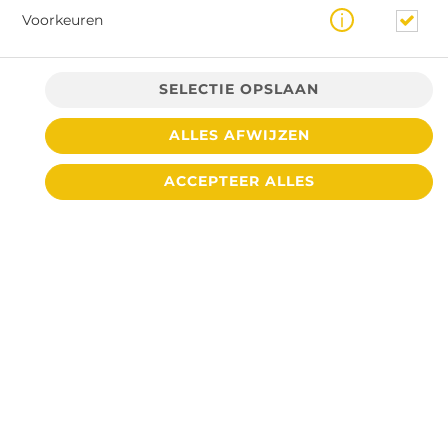
Voorkeuren
SELECTIE OPSLAAN
ALLES AFWIJZEN
€ 4,20 *
ACCEPTEER ALLES
* Door lokale acties kunnen prijzen per winkel afwijken.
© 2026
Cafetaria De Toren