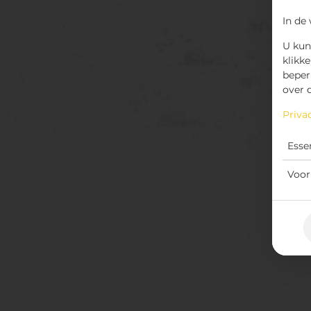
In de
U kun
klikke
beper
over 
Priva
Esse
Voor