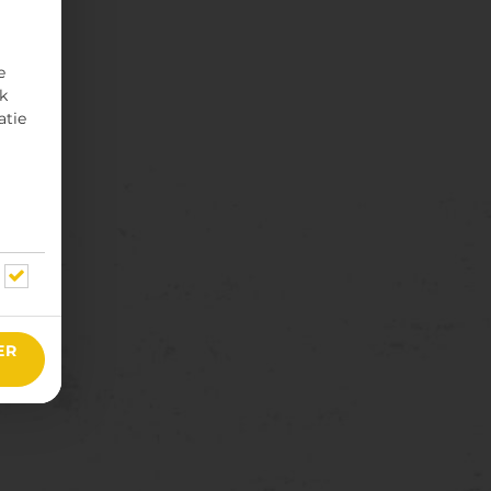
e
rk
atie
ER