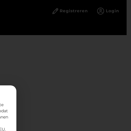
Registreren
Login
te
odat
nnen
EU.