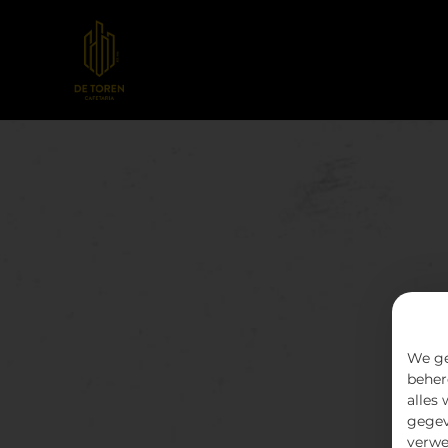
We ge
beher
alles
gegev
verwe