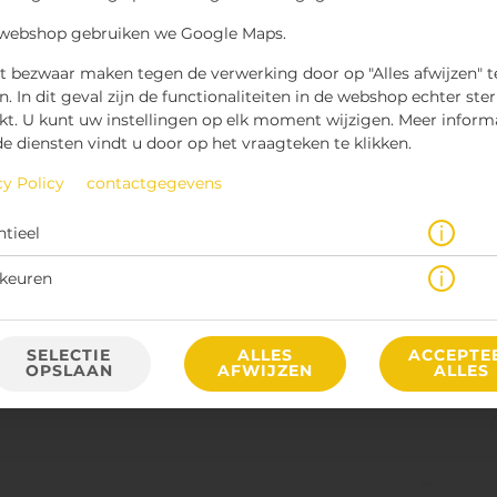
 webshop gebruiken we Google Maps.
t bezwaar maken tegen de verwerking door op "Alles afwijzen" t
n. In dit geval zijn de functionaliteiten in de webshop echter ste
kt. U kunt uw instellingen op elk moment wijzigen. Meer inform
de diensten vindt u door op het vraagteken te klikken.
vanaf 6 stuks
cy Policy
contactgegevens
€ 6,70 *
ntieel
keuren
* Door lokale acties kunnen prijzen per winkel afwijken.
SELECTIE
ALLES
ACCEPTE
OPSLAAN
AFWIJZEN
ALLES