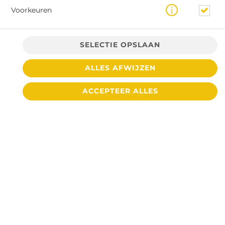
Voorkeuren
SELECTIE OPSLAAN
ALLES AFWIJZEN
€ 3,10 *
ACCEPTEER ALLES
* Door lokale acties kunnen prijzen per winkel afwijken.
© 2026
Cafetaria De Toren