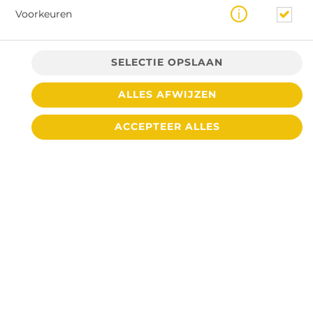
Voorkeuren
SELECTIE OPSLAAN
ALLES AFWIJZEN
ACCEPTEER ALLES
€ 3,75 *
* Door lokale acties kunnen prijzen per winkel afwijken.
© 2026
Cafetaria De Toren