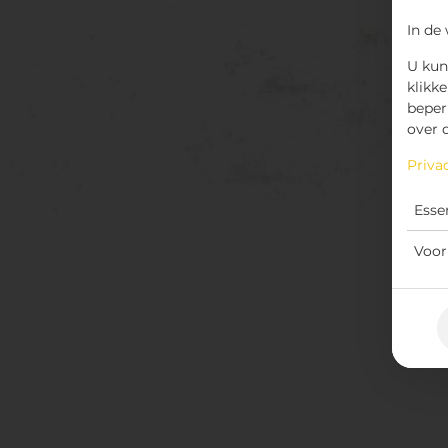
In de
U kun
klikke
beper
over 
Priva
Esse
Voor