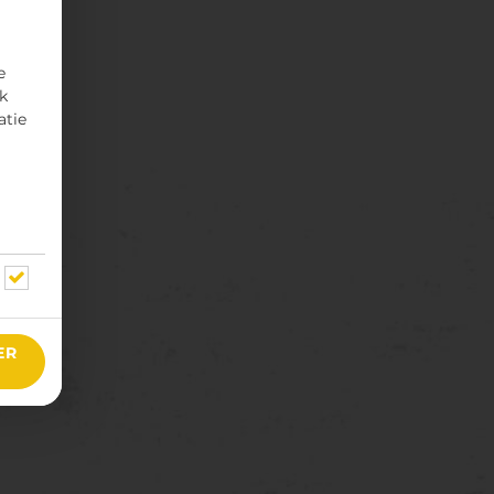
e
rk
atie
ER