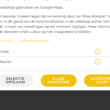
 webshop gebruiken we Google Maps.
t bezwaar maken tegen de verwerking door op "Alles afwijzen" t
n. In dit geval zijn de functionaliteiten in de webshop echter ste
kt. U kunt uw instellingen op elk moment wijzigen. Meer inform
de diensten vindt u door op het vraagteken te klikken.
cy Policy
contactgegevens
€ 3,75 *
ntieel
* Door lokale acties kunnen prijzen per winkel afwijken.
keuren
SELECTIE
ALLES
ACCEPTE
OPSLAAN
AFWIJZEN
ALLES