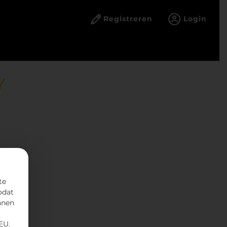
Registreren
Login
Y
te
odat
nnen
EU.