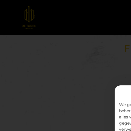
F
We ge
beher
alles
gegev
verwe