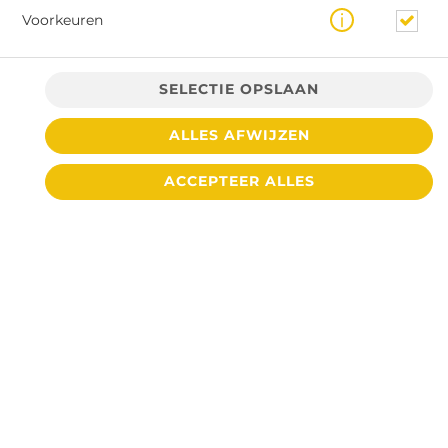
Voorkeuren
SELECTIE OPSLAAN
ALLES AFWIJZEN
€ 4,40 *
ACCEPTEER ALLES
* Door lokale acties kunnen prijzen per winkel afwijken.
© 2026
Cafetaria De Toren