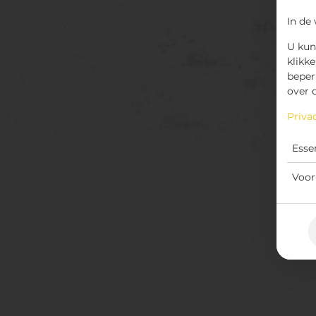
In de
U kun
klikke
beper
over 
Priva
Esse
Voor