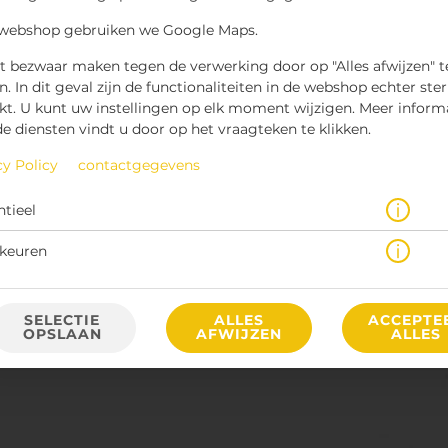
 webshop gebruiken we Google Maps.
t bezwaar maken tegen de verwerking door op "Alles afwijzen" t
n. In dit geval zijn de functionaliteiten in de webshop echter ste
kt. U kunt uw instellingen op elk moment wijzigen. Meer inform
de diensten vindt u door op het vraagteken te klikken.
cy Policy
contactgegevens
€ 4,40 *
ntieel
* Door lokale acties kunnen prijzen per winkel afwijken.
keuren
SELECTIE
ALLES
ACCEPTE
OPSLAAN
AFWIJZEN
ALLES