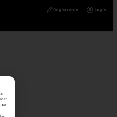
Registreren
Login
te
odat
nnen
EU.