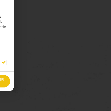
e
rk
atie
ER