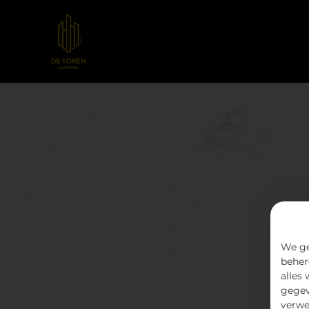
We ge
beher
alles
gegev
verwe