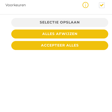
Voorkeuren
SELECTIE OPSLAAN
ALLES AFWIJZEN
ACCEPTEER ALLES
€ 4,40 *
* Door lokale acties kunnen prijzen per winkel afwijken.
© 2026
Cafetaria De Toren