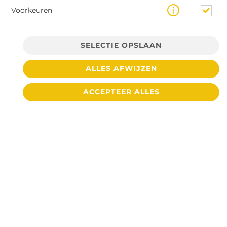
Voorkeuren
SELECTIE OPSLAAN
ALLES AFWIJZEN
ACCEPTEER ALLES
€ 5,50 *
* Door lokale acties kunnen prijzen per winkel afwijken.
© 2026
Cafetaria De Toren