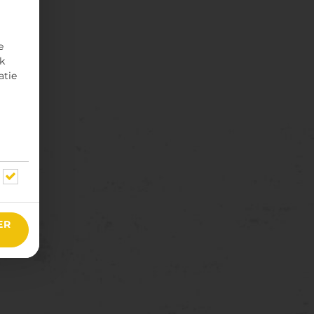
e
rk
atie
ER