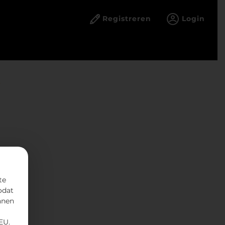
Registreren
Login
O
te
odat
nnen
EU.