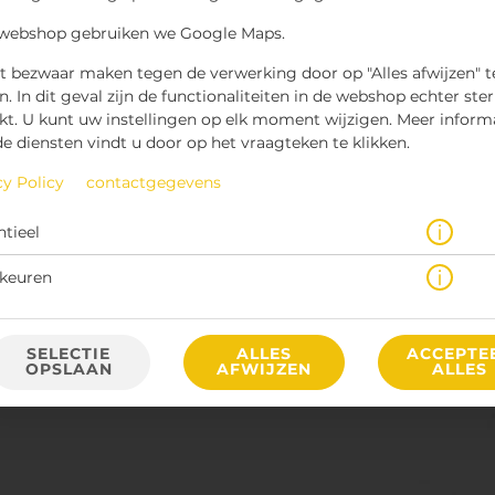
 webshop gebruiken we Google Maps.
t bezwaar maken tegen de verwerking door op "Alles afwijzen" t
n. In dit geval zijn de functionaliteiten in de webshop echter ste
kt. U kunt uw instellingen op elk moment wijzigen. Meer inform
de diensten vindt u door op het vraagteken te klikken.
cy Policy
contactgegevens
€ 5,80 *
ntieel
* Door lokale acties kunnen prijzen per winkel afwijken.
keuren
SELECTIE
ALLES
ACCEPTE
OPSLAAN
AFWIJZEN
ALLES