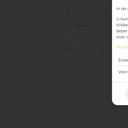
In de
U kun
klikke
beper
over 
Priva
Esse
Voor