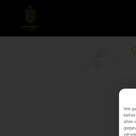
We ge
beher
alles
gegev
verwe